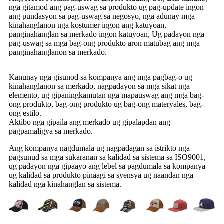
nga gitamod ang pag-uswag sa produkto ug pag-update ingon
ang pundasyon sa pag-uswag sa negosyo, nga adunay mga
kinahanglanon nga kostumer ingon ang katuyoan,
panginahanglan sa merkado ingon katuyoan, Ug padayon nga
pag-uswag sa mga bag-ong produkto aron matubag ang mga
panginahanglanon sa merkado.
Kanunay nga gisunod sa kompanya ang mga pagbag-o ug
kinahanglanon sa merkado, nagpadayon sa mga sikat nga
elemento, ug gipaningkamutan nga mapauswag ang mga bag-
ong produkto, bag-ong produkto ug bag-ong materyales, bag-
ong estilo.
Aktibo nga gipaila ang merkado ug gipalapdan ang
pagpamaligya sa merkado.
Ang kompanya nagdumala ug nagpadagan sa istrikto nga
pagsunud sa mga sukaranan sa kalidad sa sistema sa ISO9001,
ug padayon nga gipaayo ang lebel sa pagdumala sa kompanya
ug kalidad sa produkto pinaagi sa syensya ug naandan nga
kalidad nga kinahanglan sa sistema.