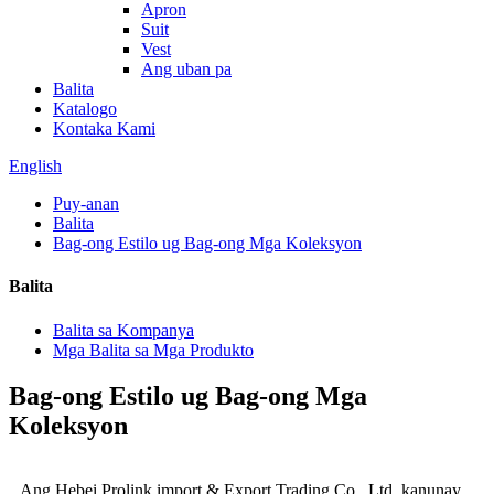
Apron
Suit
Vest
Ang uban pa
Balita
Katalogo
Kontaka Kami
English
Puy-anan
Balita
Bag-ong Estilo ug Bag-ong Mga Koleksyon
Balita
Balita sa Kompanya
Mga Balita sa Mga Produkto
Bag-ong Estilo ug Bag-ong Mga
Koleksyon
Ang Hebei Prolink import & Export Trading Co., Ltd. kanunay