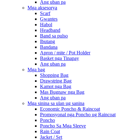
Ang uban pa
Mga aksesorya
Scarf
Gwantes
Habol
Headband
Band sa pulso
Ibutang
Bandana
Apron / mite / Pot Holder
Basket nga Tinapay
Ang uban pa
Mga bag
Shopping Bag
Drawstring Bag
Kamot nga Bag
Mas Bugnaw nga Bag
Ang uban pa
Mga sinina sa ulan ug sanina
Economic Poncho & Raincoat
Promosyonal nga Poncho ug Raincoat
Poncho
Poncho Sa Mga Sleeve
Rain Coat
Jacket / Set