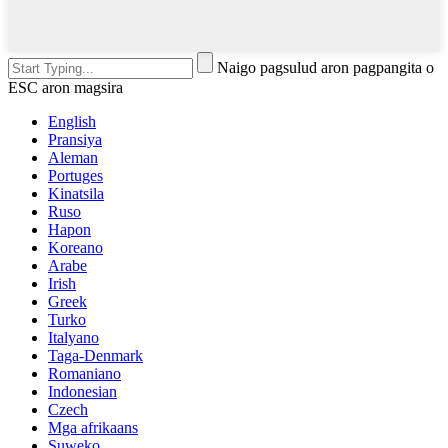
Naigo pagsulud aron pagpangita o
ESC aron magsira
English
Pransiya
Aleman
Portuges
Kinatsila
Ruso
Hapon
Koreano
Arabe
Irish
Greek
Turko
Italyano
Taga-Denmark
Romaniano
Indonesian
Czech
Mga afrikaans
Suweko