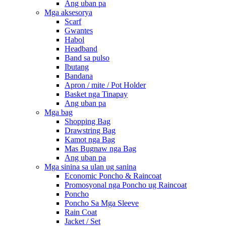
Ang uban pa
Mga aksesorya
Scarf
Gwantes
Habol
Headband
Band sa pulso
Ibutang
Bandana
Apron / mite / Pot Holder
Basket nga Tinapay
Ang uban pa
Mga bag
Shopping Bag
Drawstring Bag
Kamot nga Bag
Mas Bugnaw nga Bag
Ang uban pa
Mga sinina sa ulan ug sanina
Economic Poncho & Raincoat
Promosyonal nga Poncho ug Raincoat
Poncho
Poncho Sa Mga Sleeve
Rain Coat
Jacket / Set