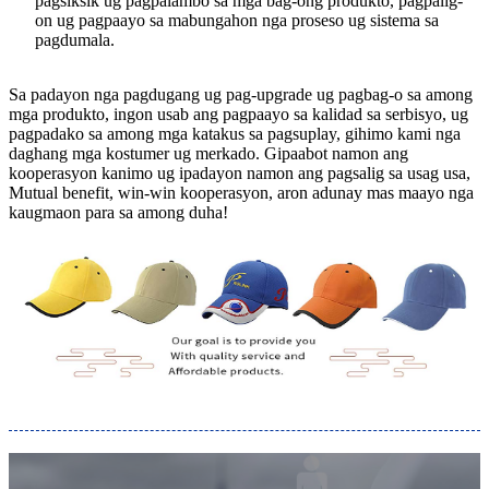
pagsiksik ug pagpalambo sa mga bag-ong produkto, pagpalig-
on ug pagpaayo sa mabungahon nga proseso ug sistema sa
pagdumala.
Sa padayon nga pagdugang ug pag-upgrade ug pagbag-o sa among
mga produkto, ingon usab ang pagpaayo sa kalidad sa serbisyo, ug
pagpadako sa among mga katakus sa pagsuplay, gihimo kami nga
daghang mga kostumer ug merkado. Gipaabot namon ang
kooperasyon kanimo ug ipadayon namon ang pagsalig sa usag usa,
Mutual benefit, win-win kooperasyon, aron adunay mas maayo nga
kaugmaon para sa among duha!