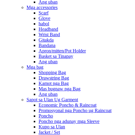
Ang uban
Mga accessories
Scarf
Glove
habol
Headband
Wrist Band
Gitakda
Bandana
Apron/mitten/Pot Holder
Basket sa Tinapay
Ang uban
Mga bag
Shopping Bag
Drawstring Bag
Kamot nga Bag
Mas bugnaw nga Bag
Ang uban
Sapot sa Ulan Ug Garment
Economic Poncho & Raincoat
Promosyonal nga Poncho ug Raincoat
Poncho
Poncho nga adunay mga Sleeve
Kupo sa Ulan
Jacket / Set