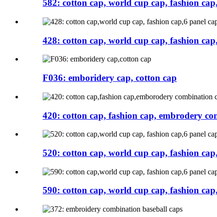
582: cotton cap, world cup cap, fashion cap,
428: cotton cap, world cup cap, fashion cap,
F036: emboridery cap, cotton cap
420: cotton cap, fashion cap, embrodery co
520: cotton cap, world cup cap, fashion cap,
590: cotton cap, world cup cap, fashion cap,