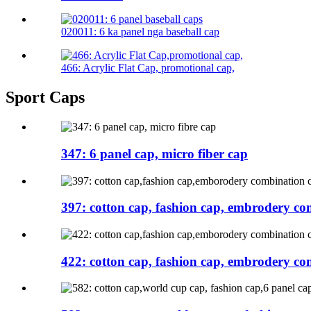
020011: 6 ka panel nga baseball cap
466: Acrylic Flat Cap, promotional cap,
Sport Caps
347: 6 panel cap, micro fiber cap
397: cotton cap, fashion cap, embrodery co
422: cotton cap, fashion cap, embrodery co