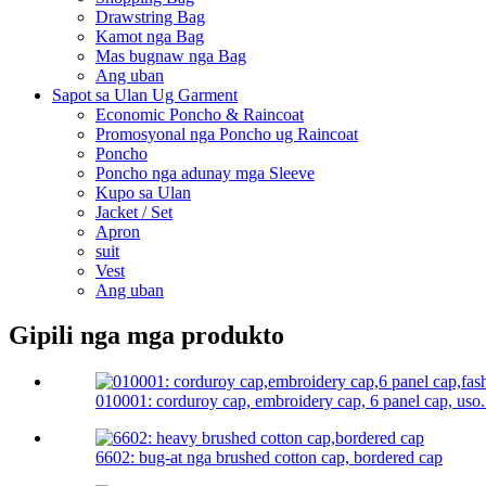
Drawstring Bag
Kamot nga Bag
Mas bugnaw nga Bag
Ang uban
Sapot sa Ulan Ug Garment
Economic Poncho & Raincoat
Promosyonal nga Poncho ug Raincoat
Poncho
Poncho nga adunay mga Sleeve
Kupo sa Ulan
Jacket / Set
Apron
suit
Vest
Ang uban
Gipili nga mga produkto
010001: corduroy cap, embroidery cap, 6 panel cap, uso.
6602: bug-at nga brushed cotton cap, bordered cap