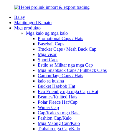
Balay
Mahitungod Kanato
Mga produkto
Mga kalo ug mga kalo
Promotional Caps / Hats
Baseball Caps
Trucker Caps / Mesh Back Cap
Mga visor
Sport Caps
Estilo sa Militar nga mga Cap
Mga Snapback Caps / Fullback Caps
Camouflage Caps / Hats
kalo sa kusina
Bucket Hat/bob Hat
Eco Friendly nga mga Cap / Hat
Beanies/Knitted Hats
Polar Fleece Hat/Cap
Winter Cap
Cap/Kalo sa mga Bata
Fashion Cap/Kalo
Mga Maong Cap/Kalo
Trabaho nga Cap/Kalo