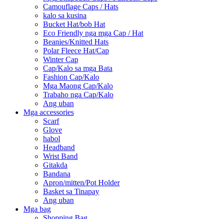
Camouflage Caps / Hats
kalo sa kusina
Bucket Hat/bob Hat
Eco Friendly nga mga Cap / Hat
Beanies/Knitted Hats
Polar Fleece Hat/Cap
Winter Cap
Cap/Kalo sa mga Bata
Fashion Cap/Kalo
Mga Maong Cap/Kalo
Trabaho nga Cap/Kalo
Ang uban
Mga accessories
Scarf
Glove
habol
Headband
Wrist Band
Gitakda
Bandana
Apron/mitten/Pot Holder
Basket sa Tinapay
Ang uban
Mga bag
Shopping Bag