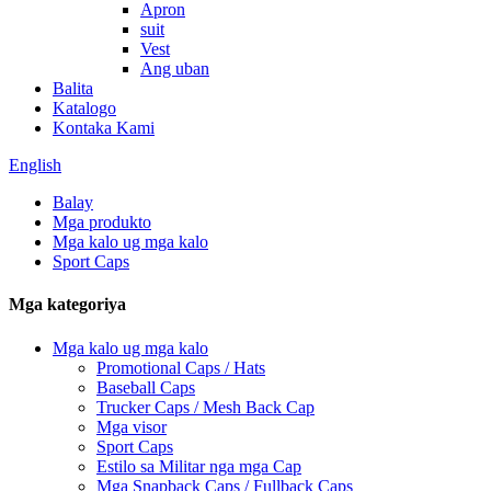
Apron
suit
Vest
Ang uban
Balita
Katalogo
Kontaka Kami
English
Balay
Mga produkto
Mga kalo ug mga kalo
Sport Caps
Mga kategoriya
Mga kalo ug mga kalo
Promotional Caps / Hats
Baseball Caps
Trucker Caps / Mesh Back Cap
Mga visor
Sport Caps
Estilo sa Militar nga mga Cap
Mga Snapback Caps / Fullback Caps