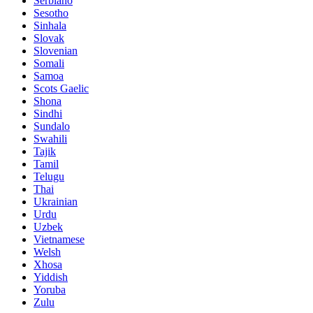
Serbiano
Sesotho
Sinhala
Slovak
Slovenian
Somali
Samoa
Scots Gaelic
Shona
Sindhi
Sundalo
Swahili
Tajik
Tamil
Telugu
Thai
Ukrainian
Urdu
Uzbek
Vietnamese
Welsh
Xhosa
Yiddish
Yoruba
Zulu