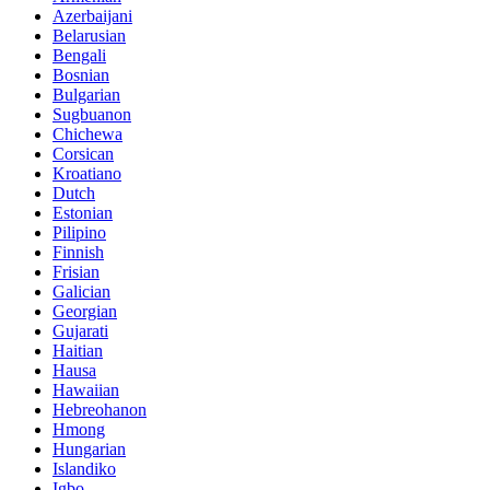
Azerbaijani
Belarusian
Bengali
Bosnian
Bulgarian
Sugbuanon
Chichewa
Corsican
Kroatiano
Dutch
Estonian
Pilipino
Finnish
Frisian
Galician
Georgian
Gujarati
Haitian
Hausa
Hawaiian
Hebreohanon
Hmong
Hungarian
Islandiko
Igbo