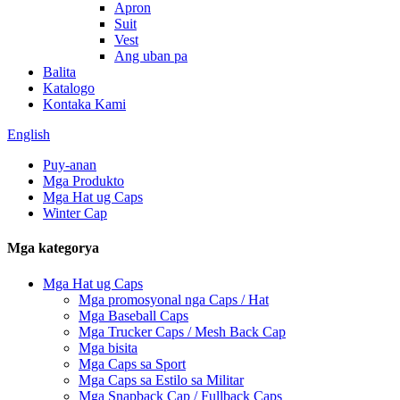
Apron
Suit
Vest
Ang uban pa
Balita
Katalogo
Kontaka Kami
English
Puy-anan
Mga Produkto
Mga Hat ug Caps
Winter Cap
Mga kategorya
Mga Hat ug Caps
Mga promosyonal nga Caps / Hat
Mga Baseball Caps
Mga Trucker Caps / Mesh Back Cap
Mga bisita
Mga Caps sa Sport
Mga Caps sa Estilo sa Militar
Mga Snapback Cap / Fullback Caps