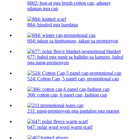
6602: bug-at nga brush cotton cap, adunay
utlanan nga cap
884: hinabol nga bandana
694: takup sa tingtugnaw, takup sa promosyon
677: habol nga panit sa balhibo sa karnero, habol
nga pang-promosyon
524: Cotton Cap, 5 panel cap, promotional cap
366: cotton cap, 6 panel cap, fashion cap
211: pang-promosyon nga pantalon nga maong
647: polar wool wool warm scarf