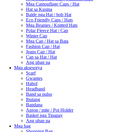
Mga Camouflage Caps / Hat
Hat sa Kusina
Balde nga Hat / bob Hat
Eco Friendly Caps / Hats
Mga Beanies / Knitted Hats
Polar Fleece Hat / Cap
Winter Cap
Mga Cap / Hat sa Bata
Fashion Cap / Hat
Jeans Cap / Hat
Cap sa Hat / Hat
Ang uban pa
Mga aksesorya
Scarf
Gwantes
Habol
Headband
Band sa pulso
Ibutang
Bandana
Apron / mite / Pot Holder
Basket nga Tinapay
Ang uban pa
Mga bag
Shopping Bag