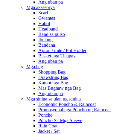
Ang uban pa
Mga aksesorya
Scarf
Gwantes
Habol
Headband
Band sa pulso
Ibutang
Bandana
Apron / mite / Pot Holder
Basket nga Tinapay
Ang uban pa
Mga bag
Shopping Bag
Drawstring Bag
Kamot nga Bag
Mas Bugnaw nga Bag
Ang uban pa
Mga sinina sa ulan ug sanina
Economic Poncho & Raincoat
Promosyonal nga Poncho ug Raincoat
Poncho
Poncho Sa Mga Sleeve
Rain Coat
Jacket / Set