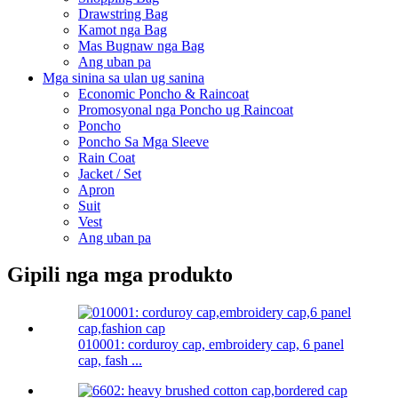
Drawstring Bag
Kamot nga Bag
Mas Bugnaw nga Bag
Ang uban pa
Mga sinina sa ulan ug sanina
Economic Poncho & Raincoat
Promosyonal nga Poncho ug Raincoat
Poncho
Poncho Sa Mga Sleeve
Rain Coat
Jacket / Set
Apron
Suit
Vest
Ang uban pa
Gipili nga mga produkto
010001: corduroy cap, embroidery cap, 6 panel
cap, fash ...