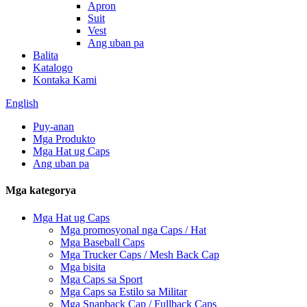
Apron
Suit
Vest
Ang uban pa
Balita
Katalogo
Kontaka Kami
English
Puy-anan
Mga Produkto
Mga Hat ug Caps
Ang uban pa
Mga kategorya
Mga Hat ug Caps
Mga promosyonal nga Caps / Hat
Mga Baseball Caps
Mga Trucker Caps / Mesh Back Cap
Mga bisita
Mga Caps sa Sport
Mga Caps sa Estilo sa Militar
Mga Snapback Cap / Fullback Caps