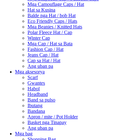
Mga Camouflage Caps / Hat
Hat sa Kusina
Balde nga Hat / bob Hat
Eco Friendly Caps / Hats
Mga Beanies / Knitted Hats
Polar Fleece Hat / Cap
Winter Cap
Mga Cap / Hat sa Bata
Fashion Cap / Hat
Jeans Cap / Hat
Cap sa Hat / Hat
Ang uban pa
Mga aksesorya
Scarf
Gwantes
Habol
Headband
Band sa pulso
Ibutang
Bandana
Apron / mite / Pot Holder
Basket nga Tinapay
Ang uban pa
Mga bag
Shopping Bag