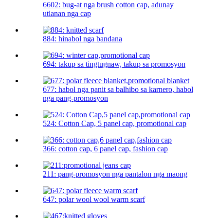
6602: bug-at nga brush cotton cap, adunay
utlanan nga cap
884: hinabol nga bandana
694: takup sa tingtugnaw, takup sa promosyon
677: habol nga panit sa balhibo sa karnero, habol
nga pang-promosyon
524: Cotton Cap, 5 panel cap, promotional cap
366: cotton cap, 6 panel cap, fashion cap
211: pang-promosyon nga pantalon nga maong
647: polar wool wool warm scarf