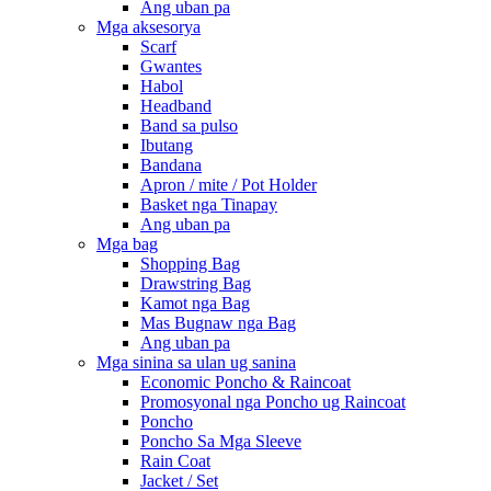
Ang uban pa
Mga aksesorya
Scarf
Gwantes
Habol
Headband
Band sa pulso
Ibutang
Bandana
Apron / mite / Pot Holder
Basket nga Tinapay
Ang uban pa
Mga bag
Shopping Bag
Drawstring Bag
Kamot nga Bag
Mas Bugnaw nga Bag
Ang uban pa
Mga sinina sa ulan ug sanina
Economic Poncho & Raincoat
Promosyonal nga Poncho ug Raincoat
Poncho
Poncho Sa Mga Sleeve
Rain Coat
Jacket / Set