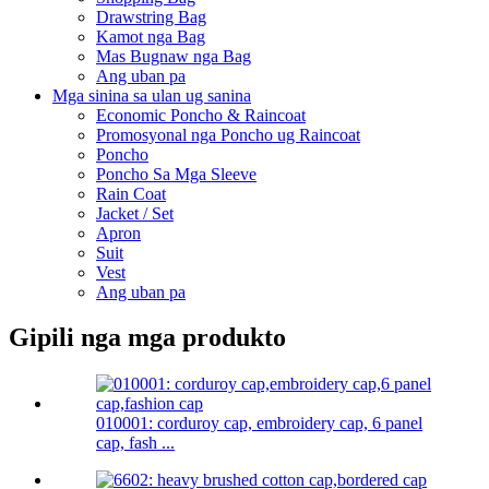
Drawstring Bag
Kamot nga Bag
Mas Bugnaw nga Bag
Ang uban pa
Mga sinina sa ulan ug sanina
Economic Poncho & Raincoat
Promosyonal nga Poncho ug Raincoat
Poncho
Poncho Sa Mga Sleeve
Rain Coat
Jacket / Set
Apron
Suit
Vest
Ang uban pa
Gipili nga mga produkto
010001: corduroy cap, embroidery cap, 6 panel
cap, fash ...