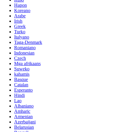
Hapon
Koreano
Arabe
Irish
Greek
Turko
Italyano
Taga-Denmark
Romaniano
Indonesian
Czech
Mga afrikaans
Suweko
kahamis
Basque
Catalan
Esperanto
Hindi
Lao
Albaniano
Amharic
Armenian
Azerbaijani
Belarusian