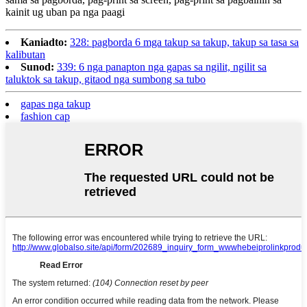
kainit ug uban pa nga paagi
Kaniadto:
328: pagborda 6 mga takup sa takup, takup sa tasa sa
kalibutan
Sunod:
339: 6 nga panapton nga gapas sa ngilit, ngilit sa
taluktok sa takup, gitaod nga sumbong sa tubo
gapas nga takup
fashion cap