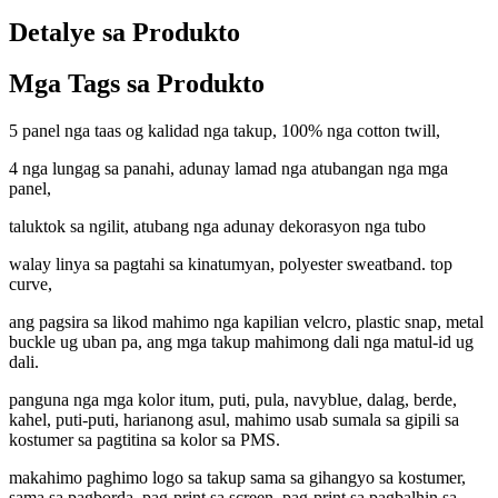
Detalye sa Produkto
Mga Tags sa Produkto
5 panel nga taas og kalidad nga takup, 100% nga cotton twill,
4 nga lungag sa panahi, adunay lamad nga atubangan nga mga
panel,
taluktok sa ngilit, atubang nga adunay dekorasyon nga tubo
walay linya sa pagtahi sa kinatumyan, polyester sweatband. top
curve,
ang pagsira sa likod mahimo nga kapilian velcro, plastic snap, metal
buckle ug uban pa, ang mga takup mahimong dali nga matul-id ug
dali.
panguna nga mga kolor itum, puti, pula, navyblue, dalag, berde,
kahel, puti-puti, harianong asul, mahimo usab sumala sa gipili sa
kostumer sa pagtitina sa kolor sa PMS.
makahimo paghimo logo sa takup sama sa gihangyo sa kostumer,
sama sa pagborda, pag-print sa screen, pag-print sa pagbalhin sa